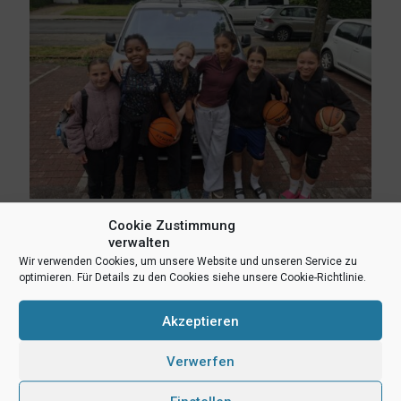
Cookie Zustimmung
6. Juli 2026
verwalten
Regionalstützpunkttraining in Bielefeld – Mädchen und Jungen
Wir verwenden Cookies, um unsere Website und unseren Service zu
der Jahrgänge 2014/2015
optimieren. Für Details zu den Cookies siehe unsere Cookie-Richtlinie.
Mehr lesen
Akzeptieren
Verwerfen