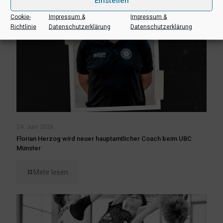
Einstellen
Cookie-
Impressum &
Impressum &
Richtlinie
Datenschutzerklärung
Datenschutzerklärung
24. Juni 2026
Florian Herzog wird neuer hauptamtlicher Coach beim UBC
Münster
Mehr lesen